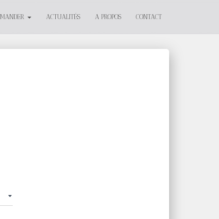
MMANDER
ACTUALITÉS
A PROPOS
CONTACT
lage
de
rix :
5,00€
à
85,00€