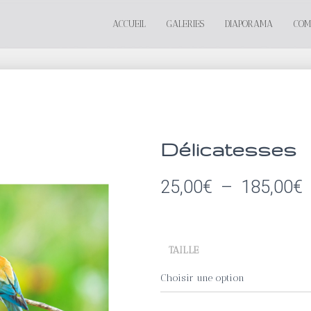
ACCUEIL
GALERIES
DIAPORAMA
CO
Délicatesses
P
25,00
€
–
185,00
€
p
TAILLE
2
1