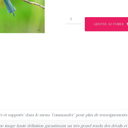
quantité
AJOUTER AU PANIER
de
Délicatesses
ts et supports” dans le menu “Commander” pour plus de renseignements s
'une image haute définition garantissant un très grand rendu des détails e