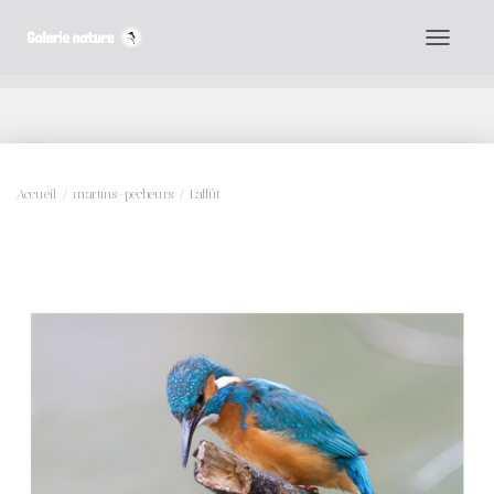
D
É
P
L
I
Accueil
/
martins-pecheurs
/ L’affût
E
R
L
A
N
A
V
I
G
A
T