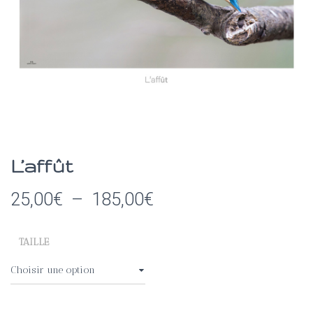
I
O
N
L’affût
Plage
25,00
€
–
185,00
€
de
TAILLE
prix :
25,00€
à