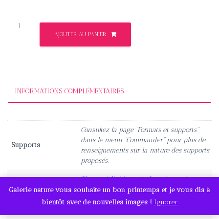
185,00€
quantité
AJOUTER AU PANIER
de
L'affût
INFORMATIONS COMPLÉMENTAIRES
Consultez la page “Formats et supports”
dans le menu “Commander” pour plus de
Supports
renseignements sur la nature des supports
proposés.
Tirage réalisé à partir d'une image haute
définition garantissant un très grand rendu
Galerie nature vous souhaite un bon printemps et je vous dis à
Qualité
des détails et des couleurs. Cliquez sur
bientôt avec de nouvelles images !
Ignorer
l'image pour un aperçu.