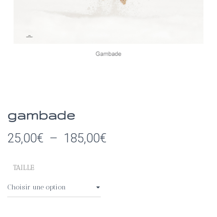
I
O
N
gambade
Plage
25,00
€
–
185,00
€
de
TAILLE
prix :
25,00€
à