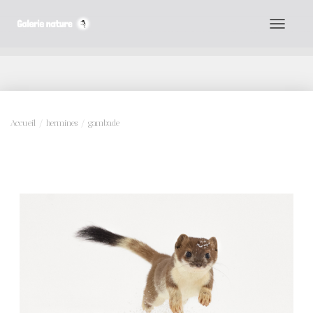
D
É
P
L
I
Accueil
/
hermines
/ gambade
E
R
L
A
N
A
V
I
G
A
T