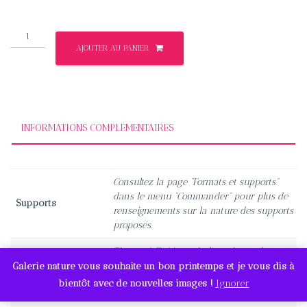
185,00€
quantité
AJOUTER AU PANIER
de
gambade
INFORMATIONS COMPLÉMENTAIRES
Consultez la page “Formats et supports”
dans le menu “Commander” pour plus de
Supports
renseignements sur la nature des supports
proposés.
Tirage réalisé à partir d'une image haute
définition garantissant un très grand rendu
Galerie nature vous souhaite un bon printemps et je vous dis à
Qualité
des détails et des couleurs. Cliquez sur
bientôt avec de nouvelles images !
Ignorer
l'image pour un aperçu.