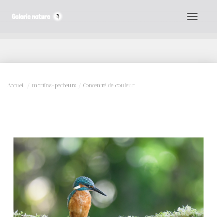
D
É
P
L
I
Accueil
/
martins-pecheurs
/ Concentré de couleur
E
R
L
A
N
A
V
I
G
A
T