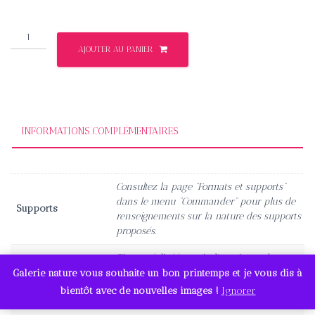
185,00€
quantité
AJOUTER AU PANIER
de
Concentré
de
couleur
INFORMATIONS COMPLÉMENTAIRES
Consultez la page “Formats et supports”
dans le menu “Commander” pour plus de
Supports
renseignements sur la nature des supports
proposés.
Tirage réalisé à partir d'une image haute
définition garantissant un très grand rendu
Galerie nature vous souhaite un bon printemps et je vous dis à
Qualité
des détails et des couleurs. Cliquez sur
bientôt avec de nouvelles images !
Ignorer
l'image pour un aperçu.