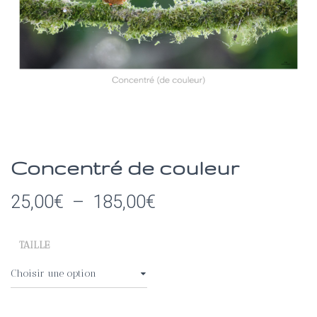
I
O
N
Concentré de couleur
Plage
25,00
€
–
185,00
€
de
TAILLE
prix :
25,00€
à