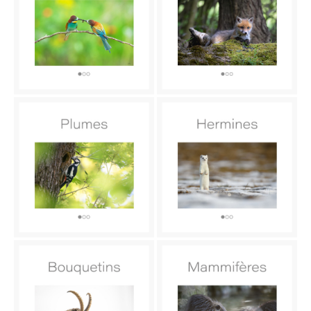
I
O
N