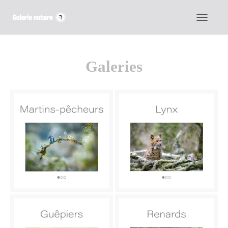
D
É
P
Galeries
L
I
E
R
L
A
N
A
V
I
G
A
T