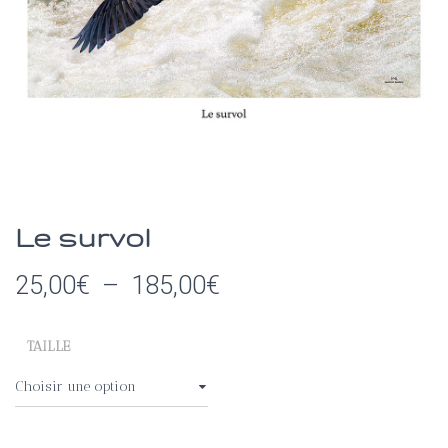
I
O
N
Le survol
Plage
25,00
€
–
185,00
€
de
TAILLE
prix :
25,00€
à