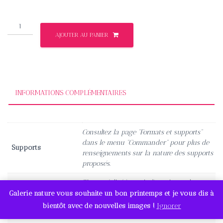
185,00€
quantité
AJOUTER AU PANIER
de
Le
survol
INFORMATIONS COMPLÉMENTAIRES
Consultez la page “Formats et supports”
dans le menu “Commander” pour plus de
Supports
renseignements sur la nature des supports
proposés.
Tirage réalisé à partir d'une image haute
définition garantissant un très grand rendu
Galerie nature vous souhaite un bon printemps et je vous dis à
Qualité
des détails et des couleurs. Cliquez sur
bientôt avec de nouvelles images !
Ignorer
l'image pour un aperçu.