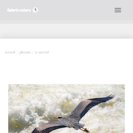
D
É
P
L
I
Accueil
/
plumes
/ Le survol
E
R
L
A
N
A
V
I
G
A
T