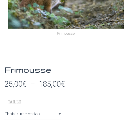
I
O
N
Frimousse
Plage
25,00
€
–
185,00
€
de
TAILLE
prix :
25,00€
à