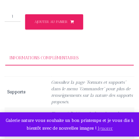
185,00€
quantité
AJOUTER AU PANIER
de
Frimousse
INFORMATIONS COMPLÉMENTAIRES
Consultez la page “Formats et supports”
dans le menu “Commander” pour plus de
Supports
renseignements sur la nature des supports
proposés.
Tirage réalisé à partir d'une image haute
définition garantissant un très grand rendu
Galerie nature vous souhaite un bon printemps et je vous dis à
Qualité
des détails et des couleurs. Cliquez sur
bientôt avec de nouvelles images !
Ignorer
l'image pour un aperçu.