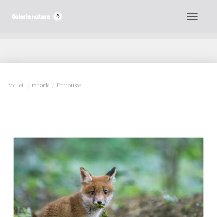
D
É
P
L
I
Accueil
/
renards
/ Frimousse
E
R
L
A
N
A
V
I
G
A
T